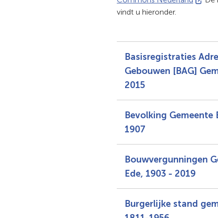
naar
vindt u hieronder.
een
extern
websit
Basisregistraties Adr
Gebouwen [BAG] Gem
2015
Bevolking Gemeente E
1907
Bouwvergunningen G
Ede, 1903 - 2019
Burgerlijke stand ge
1811-1956