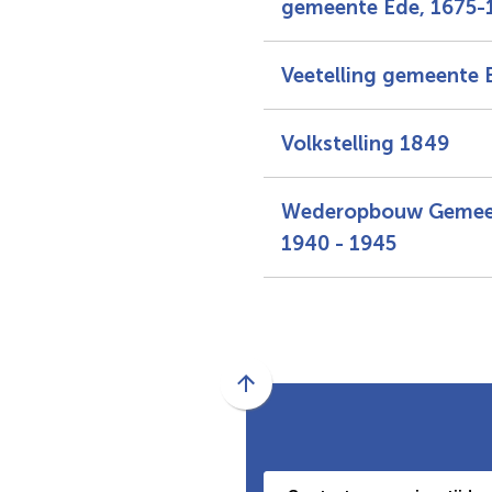
gemeente Ede, 1675-
Veetelling gemeente 
Volkstelling 1849
Wederopbouw Gemee
1940 - 1945
Scroll
naar
boven
naar