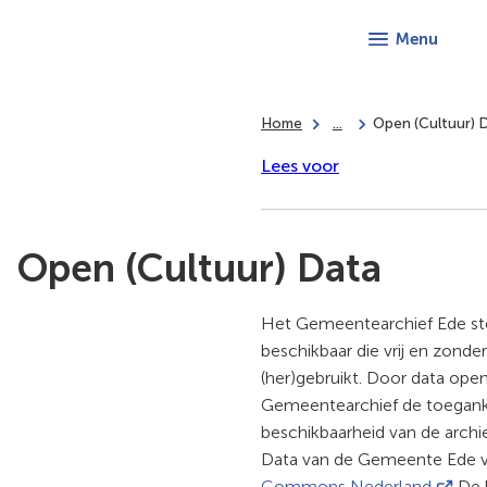
Menu
Home
...
Open (Cultuur) 
Lees voor
Open (Cultuur) Data
Het Gemeentearchief Ede st
beschikbaar die vrij en zond
(her)gebruikt. Door data open
Gemeentearchief de toeganke
beschikbaarheid van de archi
Data van de Gemeente Ede v
(Verwij
Commons Nederland
De b