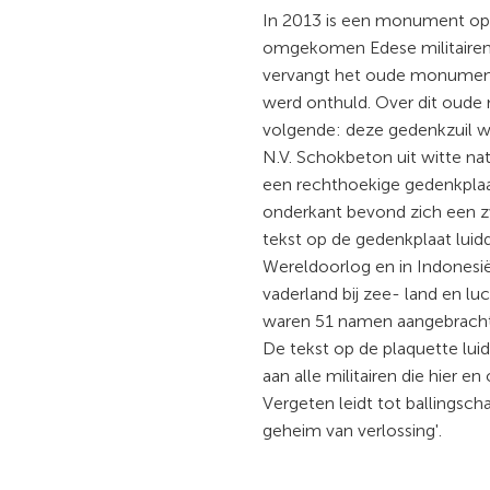
In 2013 is een monument op
omgekomen Edese militaire
vervangt het oude monument
werd onthuld. Over dit oud
volgende: deze gedenkzuil w
N.V. Schokbeton uit witte na
een rechthoekige gedenkplaa
onderkant bevond zich een z
tekst op de gedenkplaat luid
Wereldoorlog en in Indonesië
vaderland bij zee- land en l
waren 51 namen aangebracht
De tekst op de plaquette lui
aan alle militairen die hier en
Vergeten leidt tot ballingsch
geheim van verlossing'.