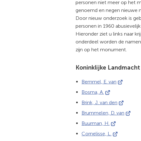
personen niet meer op het
genoemd en negen nieuwe n
Door nieuw onderzoek is geb
personen in 1960 abusievelij
Hieronder ziet u links naar k
onderdeel worden de namen
zijn op het monument.
Koninklijke Landmacht
(Verwijst
Bemmel, E. van
naar
(Verwijst
Bosma, A.
een
naar
(Verwijst
Brink, J. van den
externe
een
naar
(Verwijs
Brummelen, D. van
website)
externe
een
naar
(Verwijst
Buurman, H.
website)
externe
een
naar
(Verwijst
Cornelisse, L.
website)
extern
een