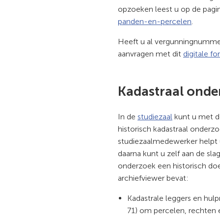
opzoeken leest u op de pagi
panden-en-percelen
.
Heeft u al vergunningnumme
aanvragen met dit
digitale fo
Kadastraal onde
In de
studiezaal
kunt u met de
historisch kadastraal onderz
studiezaalmedewerker helpt 
daarna kunt u zelf aan de sla
onderzoek een historisch doe
archiefviewer bevat:
Kadastrale leggers en hulpre
71) om percelen, rechten 