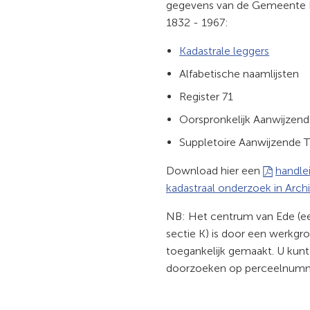
naar
gegevens van de Gemeente E
een
1832 - 1967:
externe
Kadastrale leggers
website)
Alfabetische naamlijsten
Register 71
Oorspronkelijk Aanwijzend
Suppletoire Aanwijzende Ta
Download hier een
handle
kadastraal onderzoek in Arch
NB: Het centrum van Ede (ee
sectie K) is door een werkgr
toegankelijk gemaakt. U kunt
doorzoeken op perceelnumm