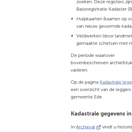
zoeken. Deze registers zij
Basisregistratie Kadaster (
Hulpkaarten (kaarten op s
van nieuw gevormde kadas
Veldwerken (door landmete
gemaakte schetsen met 
De periode waarover
bovenbeschreven archiefstukk
variëren.
Op de pagina
Kadastrale legg
een overzicht van de leggers
gemeente Ede.
Kadastrale gegevens in
(Verwijst
In
Archieval
vindt u histori