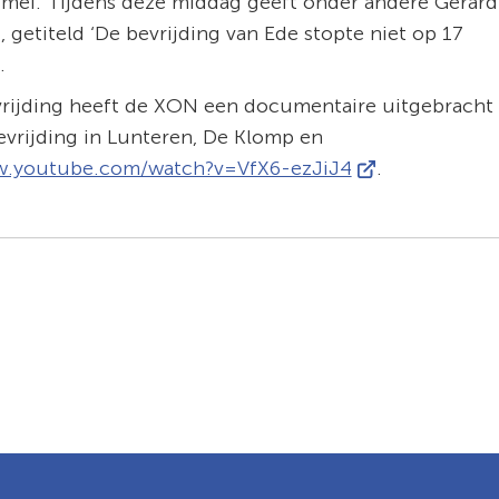
 mei. Tijdens deze middag geeft onder andere Gerard
, getiteld ‘De bevrijding van Ede stopte niet op 17
.
evrijding heeft de XON een documentaire uitgebracht
vrijding in Lunteren, De Klomp en
(Verwijst
w.youtube.com/watch?v=VfX6-ezJiJ4
.
naar
een
externe
website)