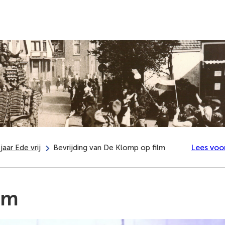
Hul
Actueel
Bronnen
Studiezaal
Geschiedenis
bij
zoek
Lees voo
jaar Ede vrij
Bevrijding van De Klomp op film
lm