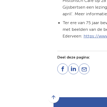
Historisch Café op 28
Gijsbertsen een lezing
april’. Meer informatie
Ter ere van 75 jaar b
met beelden van de be
Ederveen:
https://ww
Deel deze pagina:
(Verwijst
(Verwijst
(Verwijst
naar
naar
naar
een
een
een
externe
externe
e-
website)
website)
mailadres)
Scroll
naar