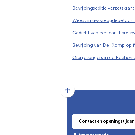
Bevrijdingseditie verzetskran
Weest in uw vreugdebetoon 
Gedicht van een dankbare i
Bevrijding van De Klomp op f
Oranjezangers in de Reehors
Scroll
naar
boven
naar
Contact en openingstijden
het
begin
(Verwijst